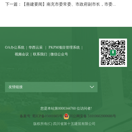
下一篇：
【善建要闻】南充市委常委、市政府副市长，市委...
OA办公系统
|
华西云采
|
PKPM项目管理系统
|
视频会议
|
联系我们
|
微信公众号
友情链接
您是本站第
0000344760
位访问者!
备案号: 蜀ICP备05001665号
川公网安备 51010602000686号
版权所有(C) 四川省第十五建筑有限公司